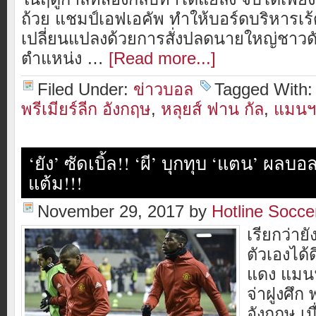
ถ้วย แชมป์เอฟเอคัพ ทำให้บอร์ดบริหารเร้ด
เปลี่ยนแปลงด้วยการสั่งปลดนายใหญ่ชาวด
ตำแหน่ง …
[Read more...]
Filed Under:
ข่าวบอล
Tagged With
พรีเมียร์ลีก อังกฤษ
,
หลุยส์ ฟาน กัล
,
แมนฯย
‘ยัง’ ซัดเบิ้ล!! ‘ผี’ บุกทุบ ‘แตน’ ผลบอล 
แต้ม!!!
November 29, 2017
by
Hotline Socce
เรียกว่าย
ตัวเองได้
แดง แมนฯ
จ่าฝูงศึก พ
อังกฤษ เ