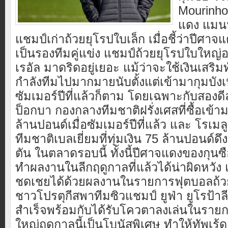
Mourinho
แดง แมนฯ
แชมป์เก่าถ้วยยุโรปใบเล็ก เมื่อชี้ว่าปีศา
เป็นรองทีมคู่แข่ง แชมป์ถ้วยยุโรปใบใหญ่
เรอัล มาดริดอยู่เยอะ แม้ว่าจะใช้เงินเสริ
กำลังทีมไปมากมายนับตั้งแต่เข้ามากุมบังเห
ซัมเมอร์ปีที่แล้วก็ตาม โดยเฉพาะกับสองด
ป็อกบา กองกลางทีมชาติฝรั่งเศสที่ซื้อเข้า
ล้านปอนด์เมื่อซัมเมอร์ปีที่แล้ว และ โรเมล
ทีมชาติเบลเยี่ยมที่ทุ่มเงิน 75 ล้านปอนด์ด
ตัน ในตลาดรอบนี้ ทั้งนี้ปีศาจแดงของกุนซื
ทำผลงานในลีกฤดูกาลที่แล้วได้น่าผิดหวัง 
ชดเชยได้ด้วยผลงานในรายการฟุตบอลถ้วย
ชาวโปรตุกีสพาทีมซิวแชมป์ ยูฟ่า ยูโรป้า
สำเร็จพร้อมกับได้รับโควตาลงเล่นในราย
ใหญ่ฤดูกาลนี้เป็นโบนัสพิเศษ ทำให้ทัพเร้ดเ