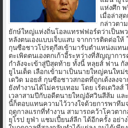
แห่งศึก พร
เมื่อล่าส
กล่าวตาม
ยักษ์ใหญ่แห่งถิ่นโอลแทรฟฟอร์ดว่าเป็น
หลังตนเองแบบเจ็บแสบ จากการติดต่อให้ โจ
กุนซือชาวโปรตุกีสเข้ามารับตำแหน่งแทน
ตะเพิดตนเองตกเก้าอี้ระหว่างที่สัญญากา
กำลังจะเข้าสู่ปีสุดท้าย ทั้งนี้ หลุยส์ ฟาน ก
ยูไนเต็ด เลือกเข้ามาเป็นนายใหญ่คนใหม่
เดวิด มอยส์ กุนซือชาวสกอตที่ถูกเด้งลงจาก
ยังทำงานได้ไม่ครบเทอม โดย เร้ดเดวิลส์
เวลาสามปีกับอดีตนายใหญ่อัศวินสีส้ม และ
นี้ก็ตอบแทนความไว้วางใจด้วยการพาทีมจบ
ฤดูกาลแรกที่ทำงาน สามารถคว้าโควตากลั
ยุโรป ยูฟ่า แชมเปี้ยนส์ลีก ได้อีกครั้ง อย
ในฤดูกาลที่สองกลับทำได้แย่ลง จบได้เพียง