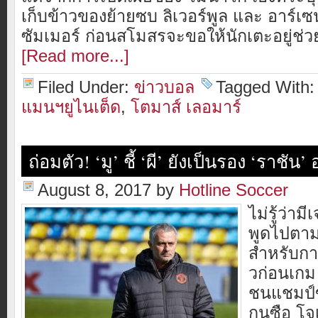
เก็บข้าวของย้ายซบ ลิเวอร์พูล และ อาร์เซ
ซัมเมอร์ ก่อนสโมสรจะขอให้นักเตะอยู่ช่
[Read more...]
Filed Under:
ข่าวบอล
Tagged With
แมนฯยูไนเต็ด
,
โตมาส์ เลอมาร์
ถ่อมตัว! ‘มู’ ชี้ ‘ผี’ ยังเป็นรอง ‘ราชัน’ 
August 8, 2017
by
Hotline Soccer
ไม่รู้ว่าม
พูดไปตามเ
สำหรับก
วก่อนเกม 
ชนแชมป์
กุนซือ โจ