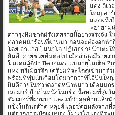
แดง ลิเวอ
ใหญ่ อาร์
แห่งพรีเมี
พยายามเด
ดาวรุ่งทีมชาติฝรั่งเศสรายนี้อย่างจริงจัง 
ตลาดหน้าร้อนที่ผ่านมา ก่อนจะต้องอกหักกิน
โดย อาแอส โมนาโก ปฏิเสธขายนักเตะให้
ยินดีจะอยู่ช่วยทีมต่อไป เมื่อล่าสุดมีราย
ในแดนผู้ดีว่า ปีศาจแดง แมนฯยูไนเต็ด อีกห
แห่ง พรีเมียร์ลีก เตรียมที่จะโดดเข้ามาร่ว
พร้อมที่ทุ่มเงินก้อนโตมากกว่าที่ไอ้ปืนให
ยินดีจ่ายในช่วงตลาดหน้าหนาว เดือนมกราค
เลอมาร์ ถือเป็นหนึ่งในแข้งเนื้อหอมที่สุด
ซัมเมอร์ที่ผ่านมา และแม้ว่าสุดท้ายแล้วนัก
แข้งในถิ่นสต๊าด หลุยส์ เดอซ์ต่อหลังจากท
แต่จากการเปิดเผยของ โมนาโก เองที่ระบุ