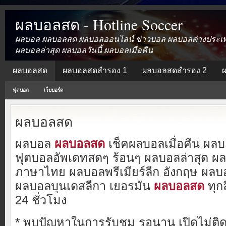
ผลบอลสด - Hotline Soccer
ผลบอล ผลบอลสด ผลบอลออนไลน์ ข่าวบอล ผลบอลต่างประเ
ผลบอลล่าสุด ผลบอลวันนี้ ผลบอลเมื่อคืน
ผลบอลสด
ผลบอลสดสำรอง 1
ผลบอลสดสำรอง 2
ฟุตบอล
เว็บบอร์ด
ผลบอลสด
ผลบอล
ผลบอลสด
เช็คผลบอลเมื่อคืน ผลบอ
ฟุตบอลอัพเดทสดๆ ร้อนๆ ผลบอลล่าสุด ผล
ภาษาไทย ผลบอลพรีเมียร์ลีก อังกฤษ ผลบ
ผลบอลบุนเดสลีกา เยอรมัน
ผลบอลสด
ทุก
24 ชั่วโมง
* พบปัญหาในการรับชม รอนาน เปิดไม่ติด 