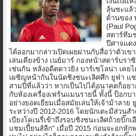
เงินถังแห
ลุ้นซะแล้ว
ด้านของ 
(Paul Po
สตาร์ทีมช
ปีศาจแดง
ได้ออกมากล่าวเปิดเผยผ่านกับสื่อว่าตัวเ
เล่นเคียงข้าง เนย์มาร์ กองหน้าสตาร์บร
เช่นกัน หลังอดีตดาวยิง บาร์เซโลน่า เคยได้ก
เผชิญหน้ากันในนัดชิงชนะเลิศศึก ยูฟ่า แชม
สามปีที่แล้วว่า หากเป็นไปได้อนาคตก็อยา
กับห้องเครื่องเฟร้นแมนรายนี้ ทั้งนี้ ป็อก
อย่างยอดเยี่ยมเมื่อสมัยเล่นให้เจ้าม้าลาย ย
ระหว่างปี 2012-2016 โดยนักเตะมีส่วนสำ
เบียงโคเนรี่เข้าถึงรอบชิงชนะเลิศถ้วยบิ๊กเอี
แชมเปี้ยนส์ลีก” เมื่อปี 2015 ก่อนจะอกหักพ