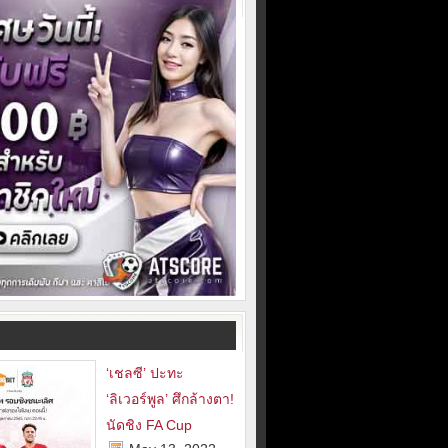
‘เชลซี’ ปะทะ
‘ลิเวอร์พูล’ ศึกล้างตา!
นัดชิง FA Cup