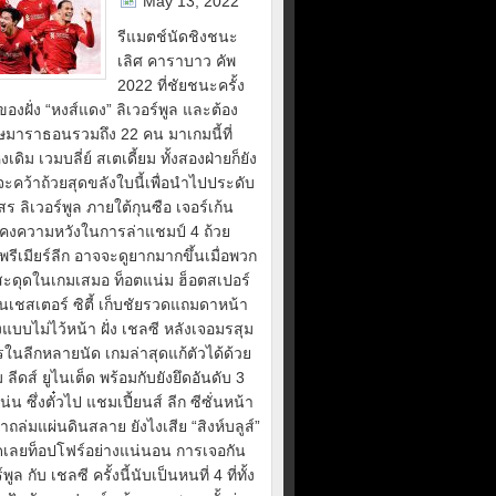
May 13, 2022
รีแมตช์นัดชิงชนะ
เลิศ คาราบาว คัพ
2022 ที่ชัยชนะครั้ง
ของฝั่ง “หงส์แดง” ลิเวอร์พูล และต้อง
มาราธอนรวมถึง 22 คน มาเกมนี้ที่
งเดิม เวมบลี่ย์ สเตเดี้ยม ทั้งสองฝ่ายก็ยัง
ที่จะคว้าถ้วยสุดขลังใบนี้เพื่อนำไปประดับ
สร ลิเวอร์พูล ภายใต้กุนซือ เจอร์เก้น
ังคงความหวังในการล่าแชมป์ 4 ถ้วย
พรีเมียร์ลีก อาจจะดูยากมากขึ้นเมื่อพวก
ะดุดในเกมเสมอ ท็อตแน่ม ฮ็อตสเปอร์
นเชสเตอร์ ซิตี้ เก็บชัยรวดแถมดาหน้า
ข่งแบบไม่ไว้หน้า ฝั่ง เชลซี หลังเจอมรสุม
ในลีกหลายนัด เกมล่าสุดแก้ตัวได้ด้วย
 ลีดส์ ยูไนเต็ด พร้อมกับยังยึดอันดับ 3
่น ซึ่งตั๋วไป แชมเปี้ยนส์ ลีก ซีซั่นหน้า
ฟ้าถล่มแผ่นดินสลาย ยังไงเสีย “สิงห์บลูส์”
ุดเลยท็อปโฟร์อย่างแน่นอน การเจอกัน
พูล กับ เชลซี ครั้งนี้นับเป็นหนที่ 4 ที่ทั้ง