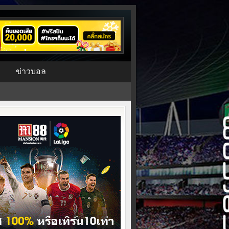
ง
ข่าวบอล