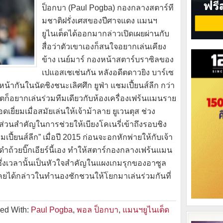
ป็อกบา (Paul Pogba) กองกลางสตาร์ที
มชาติฝรั่งเศสของปีศาจแดง แมนฯ
ยูไนเต็ดได้ออกมากล่าวเปิดเผยผ่านกับ
สื่อว่าตัวเขาเองก็สนใจอยากเล่นเคียง
ข้าง เนย์มาร์ กองหน้าสตาร์บราซิลของ
เปแอสเชเช่นกัน หลังอดีตดาวยิง บาร์เซ
ญหน้ากันในนัดชิงชนะเลิศศึก ยูฟ่า แชมเปี้ยนส์ลีก กว่า
ตก็อยากเล่นร่วมทีมเดียวกับห้องเครื่องเฟร้นแมนราย
อดเยี่ยมเมื่อสมัยเล่นให้เจ้าม้าลาย ยูเวนตุส ช่วง
ส่วนสำคัญในการช่วยให้เบียงโคเนรี่เข้าถึงรอบชิง
ชมเปี้ยนส์ลีก” เมื่อปี 2015 ก่อนจะอกหักพ่ายให้กับเจ้า
ำถ้วยบิ๊กเอียร์นี้เอง ทำให้สตาร์กองกลางเฟร้นแมน
 ซึ่งเวลานั้นเป็นหัวใจสำคัญในแผงเกมรุกของอาซูล
คยได้กล่าวในทำนองชักชวนให้โยกมาเล่นร่วมกันที่
ed With:
Paul Pogba
,
พอล ป็อกบา
,
แมนฯยูไนเต็ด