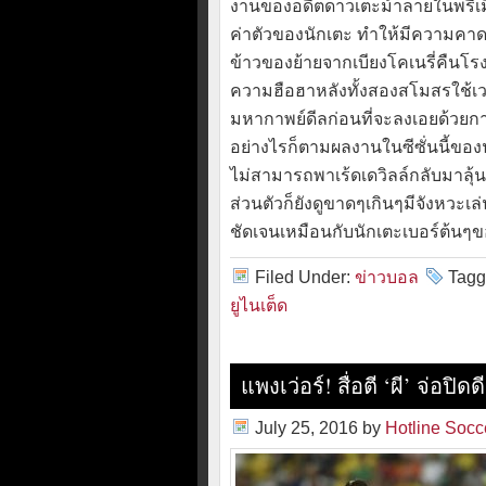
งานของอดีตดาวเตะม้าลายในพรีเมีย
ค่าตัวของนักเตะ ทำให้มีความคาดหวั
ข้าวของย้ายจากเบียงโคเนรี่คืนโรง
ความฮือฮาหลังทั้งสองสโมสรใช้เ
มหากาพย์ดีลก่อนที่จะลงเอยด้วยการที
อย่างไรก็ตามผลงานในซีซั่นนี้ของน
ไม่สามารถพาเร้ดเดวิลล์กลับมาลุ้
ส่วนตัวก็ยังดูขาดๆเกินๆมีจังหวะเ
ชัดเจนเหมือนกับนักเตะเบอร์ต้นๆ
Filed Under:
ข่าวบอล
Tagg
ยูไนเต็ด
แพงเว่อร์! สื่อตี ‘ผี’ จ่อปิ
July 25, 2016
by
Hotline Socc