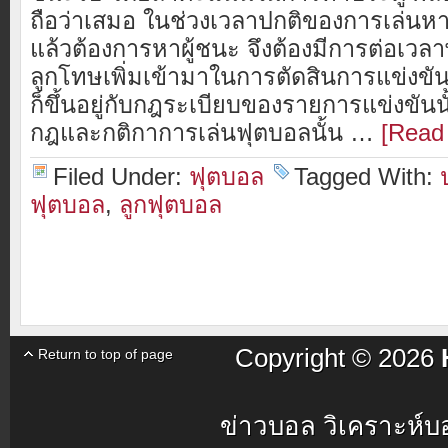
ถือว่าเสมอ ในช่วงเวลาปกติของการเล่นห
แล้วต้องการหาผู้ชนะ จึงต้องมีการต่อเวลา
ลูกโทษเพิ่มเข้ามาในการตัดสินการแข่งขัน
ก็ขึ้นอยู่กับกฎระเบียบของรายการแข่งขันนั
กฎและกติกาการเล่นฟุตบอลนั้น …
[Read 
Filed Under:
ฟุตบอล
Tagged With:
ฟุตบอล
,
ลูกฟุตบอล
Copyright © 2026
Return to top of page
ข่าวบอล วิเคราะห์