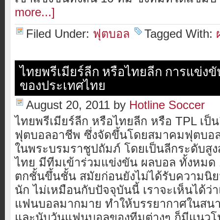
more...]
Filed Under:
ฟุตบอล
Tagged With:
ไทยพรีเมียร์ลีก หรือไทยลีก การแข่ง
ของประเทศไทย
August 20, 2011
by
Hotline Soccer
ไทยพรีเมียร์ลีก หรือไทยลีก หรือ TPL เป็
ฟุตบอลอาชีพ ซึ่งจัดขึ้นโดยสมาคมฟุตบ
ในพระบรมราชูปถัมภ์ โดยเป็นลีกระดับสู
ไทย มีทีมเข้าร่วมแข่งขัน ผลบอล ทั้งหมด
ตกชั้นขึ้นชั้น สมัยก่อนยังไม่ได้รับควา
นัก ไม่เหมือนกับปัจจุบันนี้ เราจะเห็นได้ว่
แฟนบอลมากมาย ทำให้บรรยากาศในสนา
และนับวันแฟนบอลของทีมต่างๆ ก็มีแนวโน