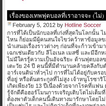
เรื่องของเทพฟุตบอลที่เราอาจจะ (ไม่) เ
February 5, 2012
by
Hotline Soccer
การที่ได้เป็นนักบอลที่เก่งที่สุดในโลกนั้น 
ไหน ก็ย่อมมีผู้คนสนใจไขว่คว้าหาข้อมู
นำเสนอเรื่องราวต่างๆ ก่อนที่จะก้าวเข้า
เฉกเช่นเดียวกับ ลีโอเนล เมสซี่ และมีอีกหล
ไม่มีใครรู้ความเป็นอัจฉริยะ ด้านฟุตบอล
เตะวัย 24 ปี คนนี้ที่มีตำนานคล้ายคลึงกับต
อาร์เจนติน่าทั่วๆไป การที่ไม่ได้อยู่กับครอ
ที่อยู่ หรือต้นตระกูลที่ไม่สูง เจ้าหนูโรซาริ
เกิดเพียงวัย 13 ปีเนื่องด้วยจากโรคที่แ
รู้จักดีคือฮอร์โมนการเจริญเติบโตไม่เต็มที
ต้องพาตัวเด็กคนนี้เดินทางมารักษาโดยไม่
เป็นเช่นไร และไม่คิดว่าเด็กที่จะบกพร่อง