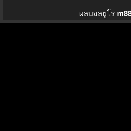
ผลบอลยูโร
m8