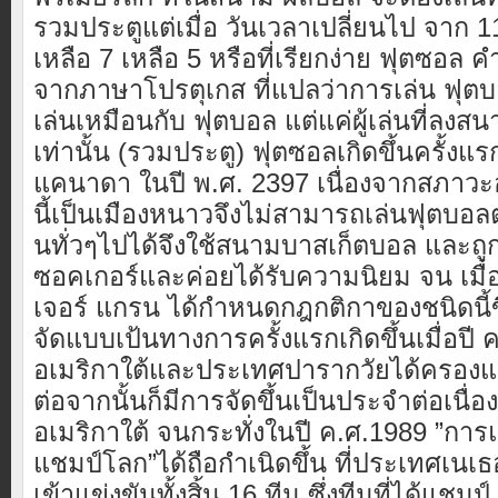
รวมประตูแต่เมื่อ วันเวลาเปลี่ยนไป จาก 1
เหลือ 7 เหลือ 5 หรือที่เรียกง่าย ฟุตซอล 
จากภาษาโปรตุเกส ที่แปลว่าการเล่น ฟุต
เล่นเหมือนกับ ฟุตบอล แต่แค่ผู้เล่นที่ลงส
เท่านั้น (รวมประตู) ฟุตซอลเกิดขึ้นครั้งแร
แคนาดา ในปี พ.ศ. 2397 เนื่องจากสภาวะ
นี้เป็นเมืองหนาวจึงไม่สามารถเล่นฟุตบ
นทั่วๆไปได้จึงใช้สนามบาสเก็ตบอล และถูกเ
ซอคเกอร์และค่อยได้รับความนิยม จน เมื่อ
เจอร์ แกรน ได้กำหนดกฎกติกาของชนิดนี้ขึ
จัดแบบเป้นทางการครั้งแรกเกิดขึ้นเมื่อปี ค
อเมริกาใต้และประเทศปารากวัยได้ครองแช
ต่อจากนั้นก็มีการจัดขึ้นเป็นประจำต่อเนื่
อเมริกาใต้ จนกระทั่งในปี ค.ศ.1989 ”การ
แชมป์โลก”ได้ถือกำเนิดขึ้น ที่ประเทศเนเธอ
เข้าแข่งขันทั้งสิ้น 16 ทีม ซึ่งทีมที่ได้แชม