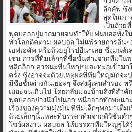
ถ้วยคาลิ่ง
ลีกคัพ ซึ่
สุดในเกา
เป็นถ้วยที
ฟุตบอลอยู่มากมายจนทำให้แฟนบอลทั้งใน
ทั่วโลกติดตาม ผลบอล ไม่แพ้รายการอื่นๆอย
เอฟเอคัพ หรือถ้วยยุโรปอื่นๆเลย ซึ่งมนต์เสน่
เช่น การที่ทีมเล็กๆที่ชื่อชั้นต่างจากทีมใน
พลิกล็อกเอาชนะทีมใหญ่ๆและทะลุเข้ามาใ
ครั้ง ซึ่งอาจจะด้วยเหตุผลที่ทีมใหญ่มักจะป
มีชื่อชั้นต่างกันเยอะๆ จึงส่งผู้เล่นสำรอง 
เยอะจนเกินไป โดยกลับมองข้ามสิ่งที่สำค
ฟุตบอลอย่างนึงไปนอกเหนือจากทักษะและฝีเ
เรื่องของความมุ่งมั่น ที่ทีมเล็กๆพกมาเต็ม
ถ้วยเล็กๆนี้แหละที่บรรดาทีมจากดิวิชั่นต่
โชว์ผลงาน ผลบอล ให้บรรดาทีมใหญ่ๆได้รับ