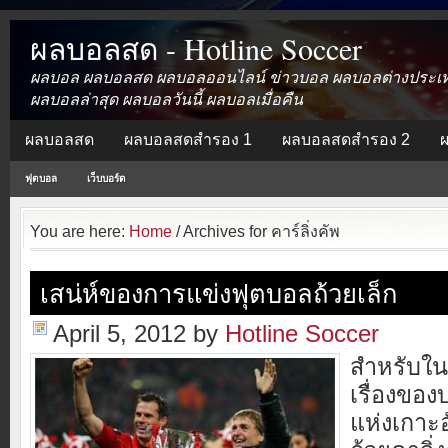
ผลบอลสด - Hotline Soccer
ผลบอล ผลบอลสด ผลบอลออนไลน์ ข่าวบอล ผลบอลต่างประเ
ผลบอลล่าสุด ผลบอลวันนี้ ผลบอลเมื่อคืน
ผลบอลสด
ผลบอลสดสำรอง 1
ผลบอลสดสำรอง 2
ฟุตบอล
เว็บบอร์ด
You are here:
Home
/
Archives for คาร์ลิ่งคัพ
เสน่ห์ของการแข่งฟุตบอลถ้วยเล็ก
April 5, 2012
by
Hotline Soccer
สำหรับในว
เรื่องของ
แห่งเกาะอ