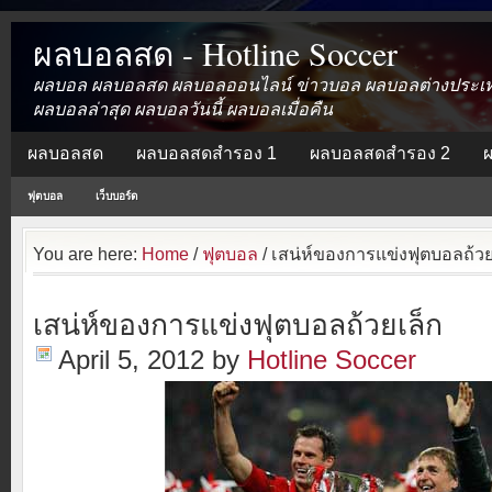
ผลบอลสด - Hotline Soccer
ผลบอล ผลบอลสด ผลบอลออนไลน์ ข่าวบอล ผลบอลต่างประเ
ผลบอลล่าสุด ผลบอลวันนี้ ผลบอลเมื่อคืน
ผลบอลสด
ผลบอลสดสำรอง 1
ผลบอลสดสำรอง 2
ฟุตบอล
เว็บบอร์ด
You are here:
Home
/
ฟุตบอล
/
เสน่ห์ของการแข่งฟุตบอลถ้วย
เสน่ห์ของการแข่งฟุตบอลถ้วยเล็ก
April 5, 2012
by
Hotline Soccer