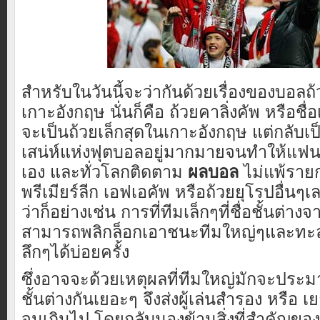
สำหรับในวันนี้จะว่ากันด้วยเรื่องของบอลถ้
เกาะอังกฤษ นั่นก็คือ ถ้วยคาลิ่งคัพ หรือชื่อเ
จะเป็นถ้วยเล็กสุดในเกาะอังกฤษ แต่กลับเป็
เสน่ห์แห่งฟุตบอลอยู่มากมายจนทำให้แฟน
เอง และทั่วโลกติดตาม
ผลบอล
ไม่แพ้รายก
พรีเมียร์ลีก เอฟเอคัพ หรือถ้วยยุโรปอื่นๆเลย
ว่าก็อย่างเช่น การที่ทีมเล็กๆที่ชื่อชั้นต่าง
สามารถพลิกล็อกเอาชนะทีมใหญ่ๆและทะล
ลึกๆได้บ่อยครั้ง
ซึ่งอาจจะด้วยเหตุผลที่ทีมใหญ่มักจะประมาทฝ
ชั้นต่างกันเยอะๆ จึงส่งผู้เล่นสำรอง หรือ
จนเกินไป โดยกลับมองข้ามสิ่งที่สำคัญขอ