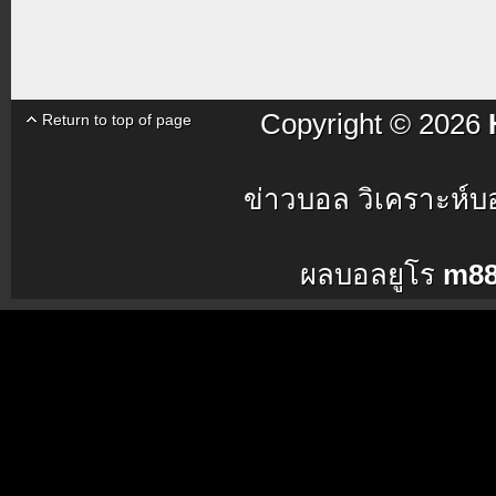
Copyright © 2026
Return to top of page
ข่าวบอล วิเคราะห์
ผลบอลยูโร
m8