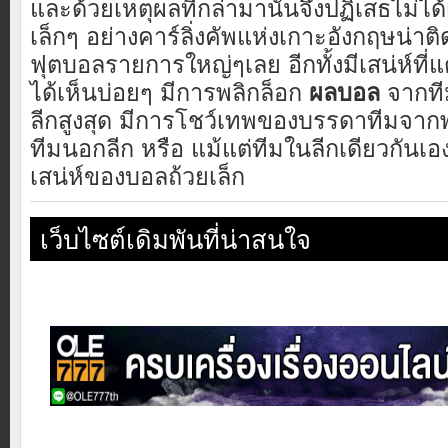
และด้วยเหตุผลที่กล่ามานั้นจึงปฏิเสธไม่ได
เล็กๆ อย่างคาร์ลิ่งคัพแห่งเกาะอังกฤษน่าต
ฟุตบอลรายการใหญ่ๆเลย อีกทั้งมีเสน่ห์ที่แต
ได้เห็นบ่อยๆ มีการพลิกล็อก
ผลบอล
จากทีม
ลีกสูงสุด มีการโชว์เทพของบรรดาทีมจากพรี
ทีมนอกลีก หรือ แม้แต่ทีมในลีกเดียวกันเอง
เสน่ห์ของบอลถ้วยเล็ก
เว็บไซต์เดิมพันที่น่าสนใจ