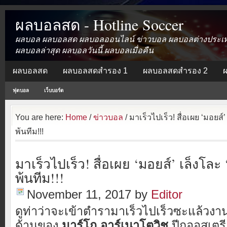
ผลบอลสด - Hotline Soccer
ผลบอล ผลบอลสด ผลบอลออนไลน์ ข่าวบอล ผลบอลต่างประเ
ผลบอลล่าสุด ผลบอลวันนี้ ผลบอลเมื่อคืน
ผลบอลสด
ผลบอลสดสำรอง 1
ผลบอลสดสำรอง 2
ฟุตบอล
เว็บบอร์ด
You are here:
Home
/
ข่าวบอล
/
มาเร็วไปเร็ว! สื่อเผย ‘มอยส์
พ้นทีม!!!
มาเร็วไปเร็ว! สื่อเผย ‘มอยส์’ เล็งโละ
พ้นทีม!!!
November 11, 2017
by
Editor
ดูท่าว่าจะเข้าตำรามาเร็วไปเร็วซะแล้วงา
ด้านของ
มาร์โก อาร์เนาโตวิช
ปีกออสเตร